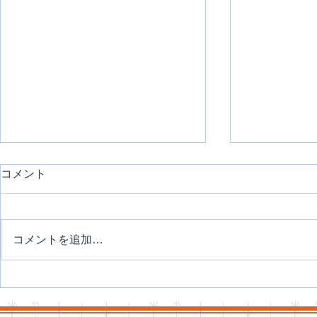
コメント
コメントを追加…
活用するパーソナルカラー診
骨格診断と
断の基本
分に合った