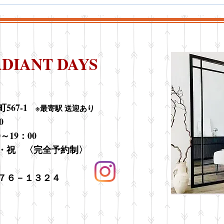
骨格診断とスタイル選びで自
八王
分に合ったファッションを見
ズで
つける方法
ーソ
ADIANT DAYS
7-1 ​
※最寄駅 送迎あり
0
～19：00
 〈完全予約制〉
１７６－１３２４